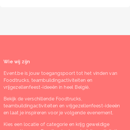
Wie wij zijn
Event.be is jouw toegangspoort tot het vinden van
Foodtrucks, teambuildingactiviteiten en
vrijgezellenfeest-ideeën in heel België.
Bekijk de verschillende Foodtrucks,
teambuildingactiviteiten en vrijgezellenfeest-ideeën
en laat je inspireren voor je volgende evenement.
Kies een locatie of categorie en krijg geweldige